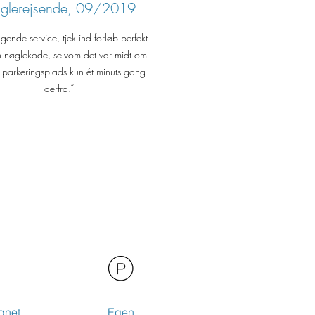
nglerejsende, 09/2019
gende service, tjek ind forløb perfekt
 nøglekode, selvom det var midt om
, parkeringsplads kun ét minuts gang
derfra.“
gnet
Egen