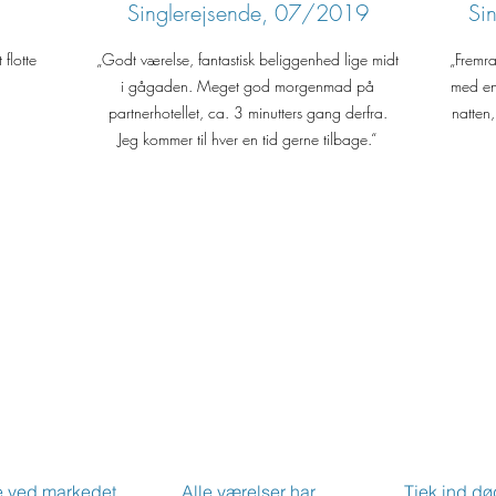
Singlerejsende, 07/2019
Si
flotte
„Godt værelse, fantastisk beliggenhed lige midt
„Fremra
i gågaden. Meget god morgenmad på
med en
partnerhotellet, ca. 3 minutters gang derfra.
natten
Jeg kommer til hver en tid gerne tilbage.“
e ved markedet.
Alle værelser har
Tjek ind dø