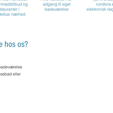
nmadstilbud og
adgang til eget
rundtvia 
stauranter i
badeværelse
elektronisk nø
elbar nærhed.
e hos os?
 badeværelse
usebad eller